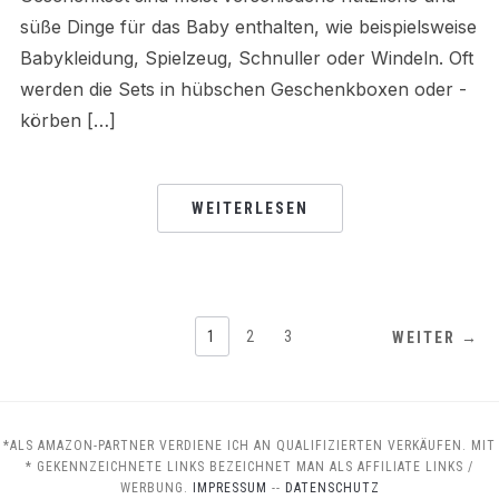
süße Dinge für das Baby enthalten, wie beispielsweise
Babykleidung, Spielzeug, Schnuller oder Windeln. Oft
werden die Sets in hübschen Geschenkboxen oder -
körben […]
WEITERLESEN
SEITENNUMMERIERUNG
1
2
3
WEITER →
DER
BEITRÄGE
*ALS AMAZON-PARTNER VERDIENE ICH AN QUALIFIZIERTEN VERKÄUFEN. MIT
* GEKENNZEICHNETE LINKS BEZEICHNET MAN ALS AFFILIATE LINKS /
WERBUNG.
IMPRESSUM
--
DATENSCHUTZ